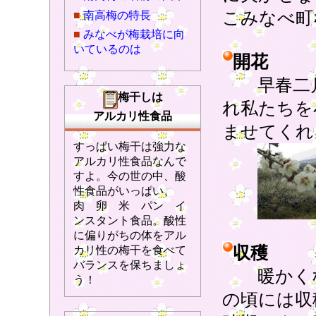
こみなべ町
■
南高梅の特長
■
みなべが梅栽培に向
いているのは
開花
早春二月
梅干しは
れ私たちを
アルカリ性食品
ませてくれ
すっぱい梅干は強力な
アルカリ性食品なんで
すよ。今の世の中、酸
性食品がいっぱい、
肉 卵 米 パン イ
ンスタント食品。酸性
に偏りがちの体をアル
収穫
カリ性の梅干を食べて
バランスを保ちましょ
暖かくな
う！
の頃には収