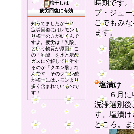
時期です。
梅干しは
疲労回復に有効
プ・ジュー
こでもみな
知ってましたかー？
疲労回復にはレモンよ
ます。
り梅干の方が効くんで
すよ。疲労は「乳酸」
という物質が原因。こ
の「乳酸」を水と炭酸
ガスに分解して排泄す
るのが「クエン酸」な
んです。そのクエン酸
が梅干にはレモンより
塩漬け
多く含まれているので
す！
６月に収
洗浄選別後
す。塩漬け
ところ。ま