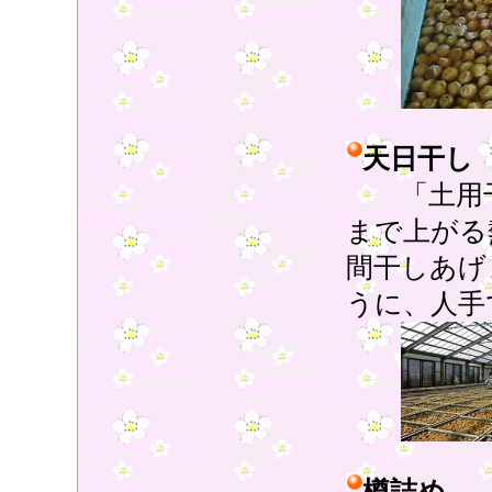
天日干し
「土用干
まで上がる
間干しあげ
うに、人手
樽詰め