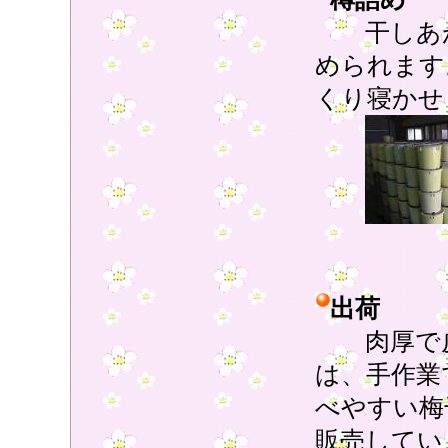
干しあが
められます
くり寝かせ
出荷
肉厚で皮
は、手作業
べやすい梅
販売してい